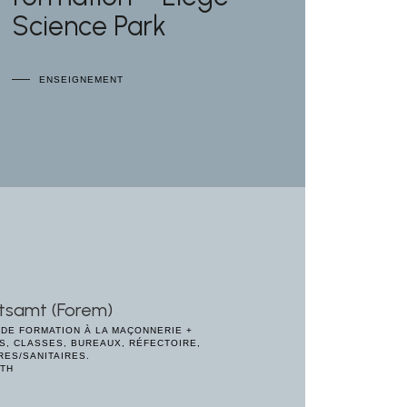
Science Park
ENSEIGNEMENT
tsamt (Forem)
DE FORMATION À LA MAÇONNERIE +
S, CLASSES, BUREAUX, RÉFECTOIRE,
RES/SANITAIRES.
ITH